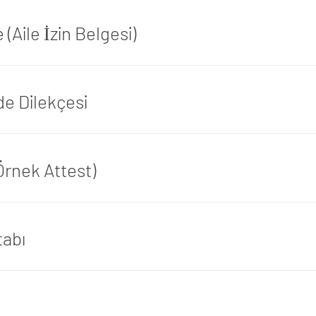
Aile İzin Belgesi)
de Dilekçesi
Örnek Attest)
tabı