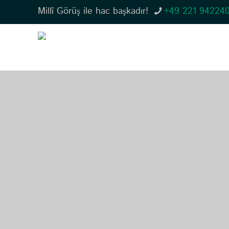
Millî Görüş ile hac başkadır!
+49 221 94224