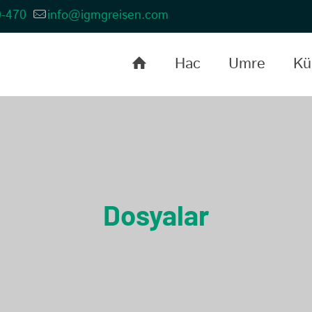
0-470
info@igmgreisen.com
Hac
Umre
Kül
Dosyalar