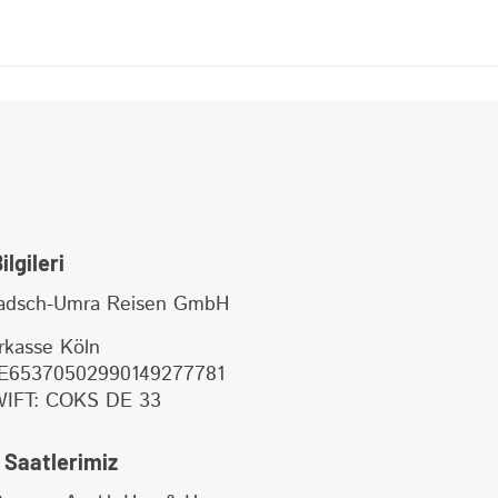
lgileri
dsch-Umra Reisen GmbH
rkasse Köln
E65370502990149277781
WIFT: COKS DE 33
 Saatlerimiz