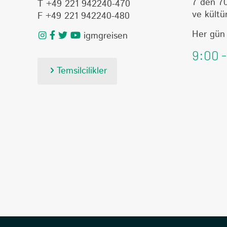
7 den 70
T +49 221 942240-470
ve kültür
F +49 221 942240-480
Her gün
igmgreisen
9:00 -
Temsilcilikler