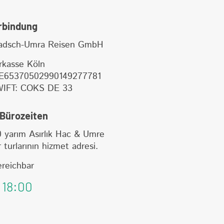
rbindung
dsch-Umra Reisen GmbH
rkasse Köln
E65370502990149277781
WIFT: COKS DE 33
Bürozeiten
 yarım Asırlık Hac & Umre
 turlarının hizmet adresi.
ereichbar
 18:00