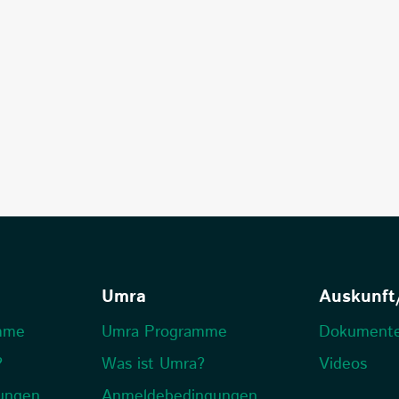
Umra
Auskunft
mme
Umra Programme
Dokument
?
Was ist Umra?
Videos
ungen
Anmeldebedingungen