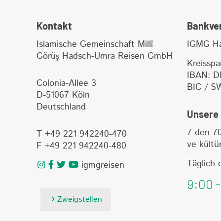
Kontakt
Bankve
Islamische Gemeinschaft Millî
IGMG Ha
Görüş Hadsch-Umra Reisen GmbH
Kreisspa
IBAN: D
Colonia-Allee 3
BIC / S
D-51067 Köln
Deutschland
Unsere 
7 den 70
T +49 221 942240-470
ve kültür
F +49 221 942240-480
Täglich 
igmgreisen
9:00 -
Zweigstellen