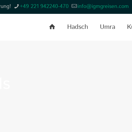
rung!
+49 221 942240-470
info@igmgreisen.com
Hadsch
Umra
K
ls