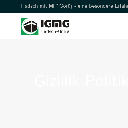
Hadsch mit Millî Görüş - eine besondere Erfah
Gizlilik Politi