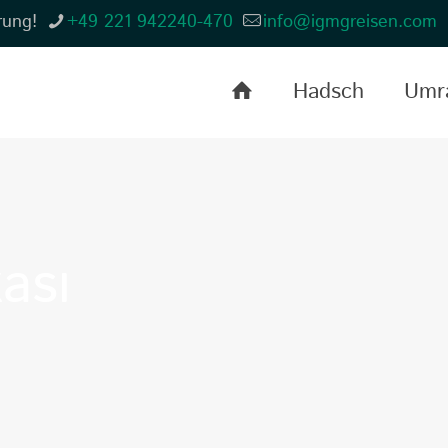
rung!
+49 221 942240-470
info@igmgreisen.com
Hadsch
Umr
kası